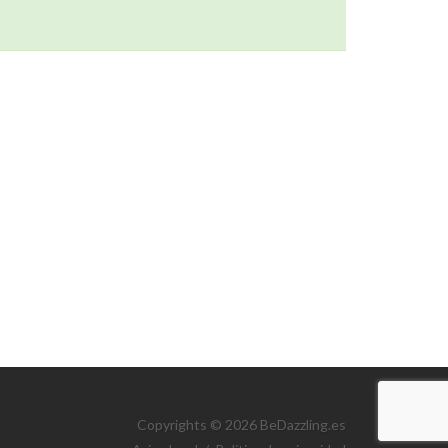
Copyrights ©
2026 BeDazzling.es