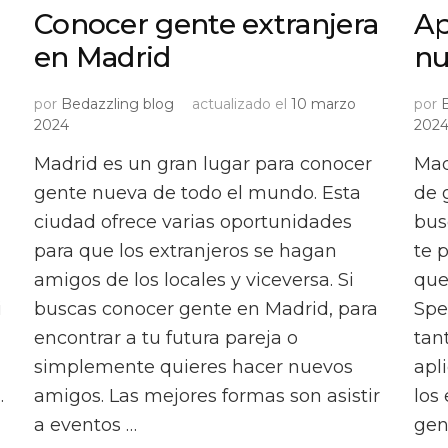
Conocer gente extranjera
Ap
en Madrid
nu
por
Bedazzling blog
actualizado el
10 marzo
por
2024
202
Madrid es un gran lugar para conocer
Mad
gente nueva de todo el mundo. Esta
de 
ciudad ofrece varias oportunidades
bus
para que los extranjeros se hagan
te 
amigos de los locales y viceversa. Si
que
i
buscas conocer gente en Madrid, para
Spe
encontrar a tu futura pareja o
tan
simplemente quieres hacer nuevos
apl
…
amigos. Las mejores formas son asistir
los
a eventos …
gen