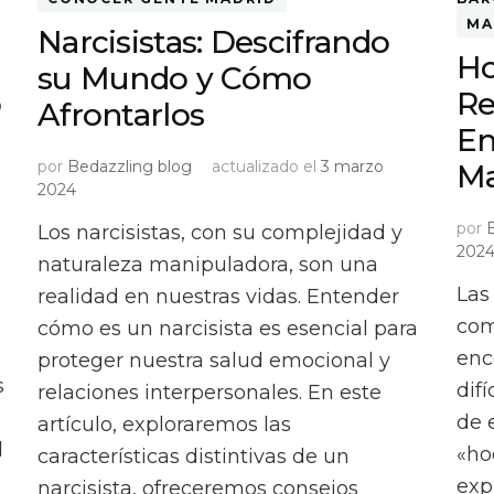
MA
Narcisistas: Descifrando
Ho
su Mundo y Cómo
o
Re
Afrontarlos
En
por
Bedazzling blog
actualizado el
3 marzo
Ma
2024
por
Los narcisistas, con su complejidad y
202
naturaleza manipuladora, son una
Las
realidad en nuestras vidas. Entender
com
cómo es un narcisista es esencial para
enc
proteger nuestra salud emocional y
s
dif
relaciones interpersonales. En este
de 
artículo, exploraremos las
l
«ho
características distintivas de un
exp
narcisista, ofreceremos consejos