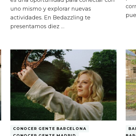
es una oportunidad para conectar con
cor
uno mismo y explorar nuevas
pue
actividades. En Bedazzling te
presentamos diez …
CONOCER GENTE BARCELONA
BA
CONOCER GENTE MADRID
BAR