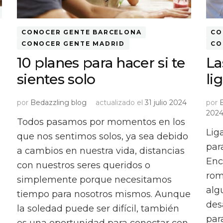
CONOCER GENTE BARCELONA
CO
CONOCER GENTE MADRID
CO
10 planes para hacer si te
La
sientes solo
li
por
Bedazzling blog
actualizado el
31 julio 2024
por
202
Todos pasamos por momentos en los
Lig
que nos sentimos solos, ya sea debido
par
a cambios en nuestra vida, distancias
Enc
con nuestros seres queridos o
rom
simplemente porque necesitamos
alg
tiempo para nosotros mismos. Aunque
des
la soledad puede ser difícil, también
para